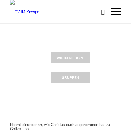
WILLKOMMEN
auf der Seite des CVJM Kierspe
WIR IN KIERSPE
GRUPPEN
Nehmt einander an, wie Christus euch angenommen hat zu
Gottes Lob.