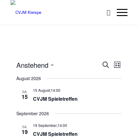
Veransta
Veranst
Anstehend
Suche
Liste
Ansicht
Suche
Datum
Navigat
August 2026
wählen.
und
Ansichten
15 August;14:00
SA.
15
CVJM Spieletreffen
Navigatio
September 2026
19 September;14:00
SA.
19
CVJM Spieletreffen