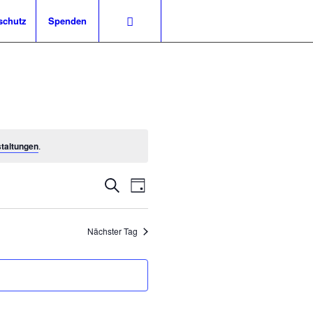
schutz
Spenden
taltungen
.
Veranstaltungen
Veranstaltung
Suche
Tag
Ansichten-
Suche
Navigation
und
Nächster Tag
Ansichten,
Navigation