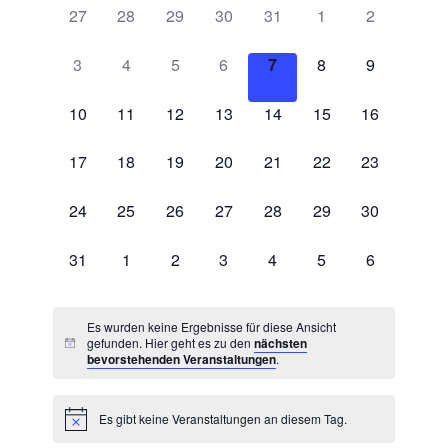
von
0
0
0
0
0
0
0
27
28
29
30
31
1
2
Ansichten
Veranstaltungen
Veranstaltungen,
Veranstaltungen,
Veranstaltungen,
Veranstaltungen,
Veranstaltungen,
Veranstaltungen,
Veranstaltu
Navigatio
0
0
0
0
0
0
0
3
4
5
6
7
8
9
Veranstaltungen,
Veranstaltungen,
Veranstaltungen,
Veranstaltungen,
Veranstaltungen,
Veranstaltungen,
Veranstaltu
0
0
0
0
0
0
0
10
11
12
13
14
15
16
Veranstaltungen,
Veranstaltungen,
Veranstaltungen,
Veranstaltungen,
Veranstaltungen,
Veranstaltungen,
Veranstaltu
0
0
0
0
0
0
0
17
18
19
20
21
22
23
Veranstaltungen,
Veranstaltungen,
Veranstaltungen,
Veranstaltungen,
Veranstaltungen,
Veranstaltungen,
Veranstaltu
0
0
0
0
0
0
0
24
25
26
27
28
29
30
Veranstaltungen,
Veranstaltungen,
Veranstaltungen,
Veranstaltungen,
Veranstaltungen,
Veranstaltungen,
Veranstaltu
0
0
0
0
0
0
0
31
1
2
3
4
5
6
Veranstaltungen,
Veranstaltungen,
Veranstaltungen,
Veranstaltungen,
Veranstaltungen,
Veranstaltungen,
Veranstaltu
Es wurden keine Ergebnisse für diese Ansicht
gefunden. Hier geht es zu den
nächsten
bevorstehenden Veranstaltungen
.
Es gibt keine Veranstaltungen an diesem Tag.