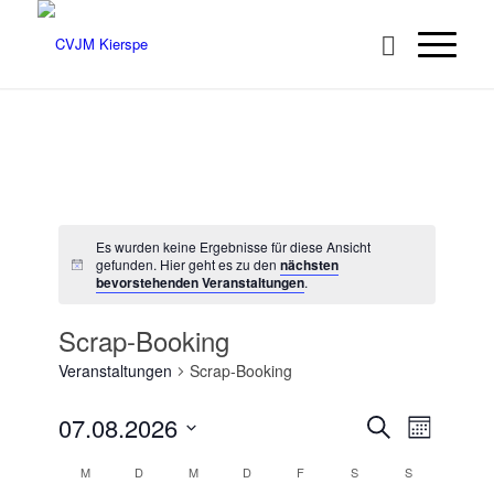
Es wurden keine Ergebnisse für diese Ansicht
gefunden. Hier geht es zu den
nächsten
bevorstehenden Veranstaltungen
.
Scrap-Booking
Veranstaltungen
Scrap-Booking
Veransta
Veranst
07.08.2026
Suche
Monat
Ansicht
Suche
Datum
Navigat
Kalender
M
D
M
D
F
S
S
wählen.
und