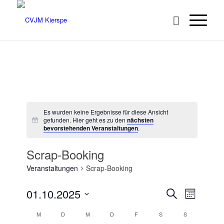
Es wurden keine Ergebnisse für diese Ansicht
gefunden. Hier geht es zu den
nächsten
bevorstehenden Veranstaltungen
.
Scrap-Booking
Veranstaltungen
Scrap-Booking
Veransta
Veranst
01.10.2025
Suche
Monat
Ansicht
Suche
Datum
Navigat
Kalender
M
D
M
D
F
S
S
wählen.
und