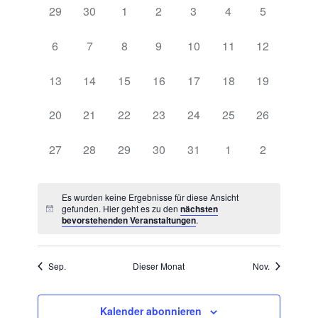
von
0
0
0
0
0
0
0
29
30
1
2
3
4
5
Ansichten
Veranstaltungen
Veranstaltungen,
Veranstaltungen,
Veranstaltungen,
Veranstaltungen,
Veranstaltungen,
Veranstaltungen,
Veranstaltu
Navigatio
0
0
0
0
0
0
0
6
7
8
9
10
11
12
Veranstaltungen,
Veranstaltungen,
Veranstaltungen,
Veranstaltungen,
Veranstaltungen,
Veranstaltungen,
Veranstaltu
0
0
0
0
0
0
0
13
14
15
16
17
18
19
Veranstaltungen,
Veranstaltungen,
Veranstaltungen,
Veranstaltungen,
Veranstaltungen,
Veranstaltungen,
Veranstaltu
0
0
0
0
0
0
0
20
21
22
23
24
25
26
Veranstaltungen,
Veranstaltungen,
Veranstaltungen,
Veranstaltungen,
Veranstaltungen,
Veranstaltungen,
Veranstaltu
0
0
0
0
0
0
0
27
28
29
30
31
1
2
Veranstaltungen,
Veranstaltungen,
Veranstaltungen,
Veranstaltungen,
Veranstaltungen,
Veranstaltungen,
Veranstaltu
Es wurden keine Ergebnisse für diese Ansicht
gefunden. Hier geht es zu den
nächsten
bevorstehenden Veranstaltungen
.
Sep.
Dieser Monat
Nov.
Kalender abonnieren